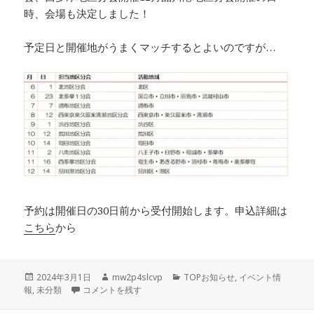
時、会場も決定しました！
予定日と開催地がうまくマッチするとよいのですが…
予約は開催日の30日前から受付開始します。申込詳細は
こちら
から
投
作
カ
2024年3月1日
mw2p4slcvp
TOPお知らせ
,
イベント情
稿
プレパパ講座開催予定について に
成
テ
報
,
未分類
コメントを残す
日:
者
ゴ