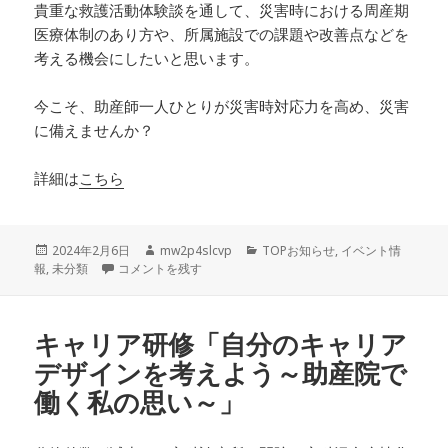
貴重な救護活動体験談を通して、災害時における周産期
医療体制のあり方や、所属施設での課題や改善点などを
考える機会にしたいと思います。
今こそ、助産師一人ひとりが災害時対応力を高め、災害
に備えませんか？
詳細は
こちら
投
作
カ
2024年2月6日
mw2p4slcvp
TOPお知らせ
,
イベント情
稿
安全管理研「災害に備える！助産師のための研修」 に
成
テ
報
,
未分類
コメントを残す
日:
者
ゴ
リ
ー
キャリア研修「自分のキャリア
デザインを考えよう～助産院で
働く私の思い～」