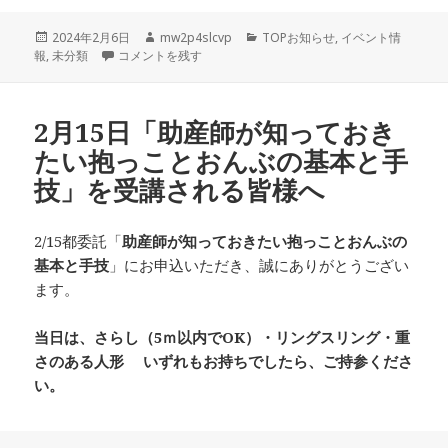
投
作
カ
2024年2月6日
mw2p4slcvp
TOPお知らせ
,
イベント情
稿
キャリア研修「自分のキャリアデザインを考えよう～助産院で
成
テ
報
,
未分類
コメントを残す
日:
者
ゴ
リ
ー
2月15日「助産師が知っておき
たい抱っことおんぶの基本と手
技」を受講される皆様へ
2/15都委託「
助産師が知っておきたい抱っことおんぶの
基本と手技
」にお申込いただき、誠にありがとうござい
ます。
当日は、さらし（
5
ｍ以内で
OK
）・リングスリング・重
さのある人形
いずれもお持ちでしたら、ご持参くださ
い。