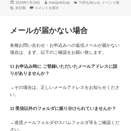
投
作
カ
2024年1月24日
mw2p4slcvp
TOPお知らせ
,
イベント情
稿
2月15日「助産師が知っておきたい抱っことおんぶの基本と
成
テ
報
,
未分類
コメントを残す
日:
者
ゴ
リ
ー
メールが届かない場合
各種お問い合わせ・お申込みへの返信メールが届かない
場合は、まず、以下のご確認をお願い致します。
1)
お申込み時に
ご登録いただいたメールアドレスに誤
りがありませんか？
→その場合は、正しいメールアドレスをお知らせくださ
い。
2)
受信以外のフォルダに振り分けられていませんか？
→迷惑メールフォルダやスパムフォルダ等をご確認くだ
さい。