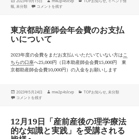
投
作
カ
2023年9月15日
mw2p4slcvp
TOPお知らせ
,
イベント情
稿
メールが届かない場合 に
成
テ
報
,
未分類
コメントを残す
日:
者
ゴ
リ
ー
東京都助産師会年会費のお支払
いについて
2023年度の会費をまだお支払いいただいていない方は
こ
ちらの口座
へ25,000円（日本助産師会会費15,000円 東
京都助産師会会費10,000円）の入金をお願いします
投
作
カ
2023年5月24日
mw2p4slcvp
TOPお知らせ
,
未分類
稿
東京都助産師会年会費のお支払いについて に
成
テ
コメントを残す
日:
者
ゴ
リ
ー
12月19日「産前産後の理学療法
的な知識と実践」を受講される