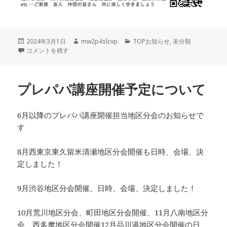
投
作
カ
2024年3月1日
mw2p4slcvp
TOPお知らせ
,
未分類
稿
「TRP2024パレードに出場決定！参加者募集中！」 に
成
テ
コメントを残す
日:
者
ゴ
リ
ー
プレパパ講座開催予定について
6月以降のプレパパ講座開催担当地区分会のお知らせで
す
8月西東京東久留米清瀬地区分会開催も日時、会場、決
定しました！
9月渋谷地区分会開催、日時、会場、決定しました！
10月荒川地区分会、町田地区分会開催、11月八南地区分
会、西多摩地区分会開催12月品川港地区分会開催の日