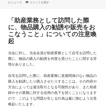
稿
「Tokyoサンバ通信 No.44」が発行されました に
成
テ
けニュース
コメントを残す
日:
者
ゴ
リ
ー
「助産業務として訪問した際
に、物品購入の勧誘や販売をお
こなうこと」についての注意喚
起
当会に対し、当会会員が助産業務として自宅を訪問した
際に、物品の購入の勧誘を何度も受けたことに関する苦
情がありました。
自宅を訪問した際に、助産業務に直接関係のない物品の
購入を勧誘したり購入させたりすることは、その内容や
方法によっては違法取引となる可能性があり、また助産
師やその業務に対する信用の低下を招くことになります
ので、このような問題が生じる行為は厳に慎むよう注意
喚起いたします。