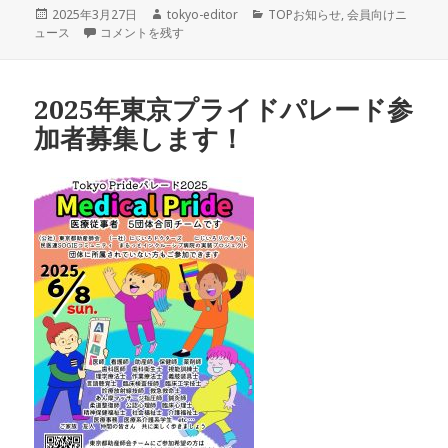
投
作
カ
2025年3月27日
tokyo-editor
TOPお知らせ
,
会員向けニ
稿
2025年度 生・性を語るエデュケーター認定申請・更新について
成
テ
ュース
コメントを残す
日:
者
ゴ
リ
ー
2025年東京プライドパレード参
加者募集します！