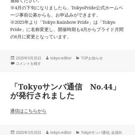
連絡ください。
※4月の下旬になりましたら、TokyoPride公式ホームペ
ージ事前公募からも、お申込みができます。
※2025年より「Tokyo Rainbow Pride」は「Tokyo
Pride」に名称変更し、開催時期も4月からプライド月間
の6月に変更となっています。
投
作
カ
2025年3月25日
tokyo-editor
TOPお知らせ
稿
2025年東京プライドパレード参加者募集します！ に
成
テ
コメントを残す
日:
者
ゴ
リ
ー
「Tokyoサンバ通信 No.44」
が発行されました
通信はこちらから
投
作
カ
2025年3月25日
tokyo-editor
Tokyoサンバ通信
,
会員向