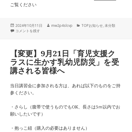
ご覧ください
投
作
カ
2024年10月11日
mw2p4slcvp
TOPお知らせ
,
未分類
稿
保健指導部会会員のみなさまへお知らせ に
成
テ
コメントを残す
日:
者
ゴ
リ
ー
【変更】9月21日「育児支援ク
ラスに生かす乳幼児防災」を受
講される皆様へ
当日講習会に参加される方は、あれば以下のものをご持
参ください。
・さらし（腹帯で使うものでもOK、長さは5ｍ以内でお
願いしたいです）
・抱っこ紐（購入の必要はありません）