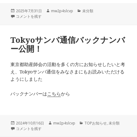
投
作
カ
2025年7月31日
mw2p4slcvp
未分類
稿
2025年度 「助産師教育指導講習会」当日のお問合せ先について に
成
テ
コメントを残す
日:
者
ゴ
リ
ー
Tokyoサンバ通信バックナンバ
ー公開！
東京都助産師会の活動を多くの方にお知らせしたいと考
え、Tokyoサンバ通信をみなさまにもお読みいただける
ようにしました
バックナンバーは
こちら
から
投
作
カ
2024年10月16日
mw2p4slcvp
TOPお知らせ
,
未分類
稿
Tokyoサンバ通信バックナンバー公開！ に
成
テ
コメントを残す
日:
者
ゴ