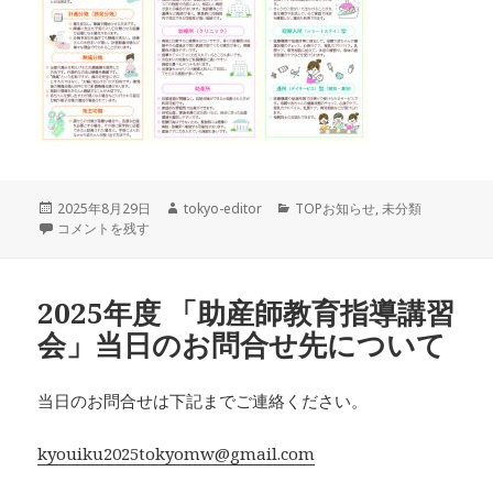
投
作
カ
2025年8月29日
tokyo-editor
TOPお知らせ
,
未分類
稿
『出産を迎えるあなたへ ～出産の方法と場所、出産後のケアの選択～』 
成
テ
コメントを残す
日:
者
ゴ
リ
ー
2025年度 「助産師教育指導講習
会」当日のお問合せ先について
当日のお問合せは下記までご連絡ください。
kyouiku2025tokyomw@gmail.com