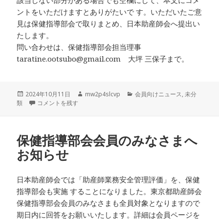
該当しない部分がある場合でも空欄にして、本文にコメ
ントをいただけますとありがたいで す。いただいたご意
見は保健指導部会で取りまとめ、日本助産師会へ提出い
たします。
問い合わせは、保健指導部会担当理事
taratine.ootsubo@gmail.com 大坪 三保子まで。
投
作
カ
2024年10月11日
mw2p4slcvp
会員向けニュース
,
未分
稿
保健指導部部会員助産業務安全管理評価について に
成
テ
類
コメントを残す
日:
者
ゴ
リ
ー
保健指導部会会員のみなさまへ
お知らせ
日本助産師会では「助産師業務安全管理評価」を、保健
指導部会も実施 することになりました。東京都助産師会
保健指導部会会員のみなさまも全員対象となりますので
期日内に回答をお願いいたします。詳細は
会員ページ
を