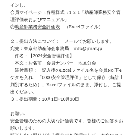
インし、
会員マイページ→各種様式→1-2-1「助産師業務安全管
理評価表およびマニュアル」
②
助産師業務安全評価表
（Excelファイル）
２．提出方法について： メールでお願いします。
宛先：東京都助産師会事務局 info@jmat.jp
件名：【2024安全管理評価】
本文：お名前 会員ナンバー 地区分会
添付書類： 記入後のExcelファイル名を会員No.下4
ケタを入れ、「0000安全管理評価」として保存（統計上
判別するため）、Excelファイルのまま、添付し、ご提
出ください。
３．提出期間：10月1日~10月30日
お願い:
安全管理のための大切な評価表です。皆様のご回答をお
願いします。