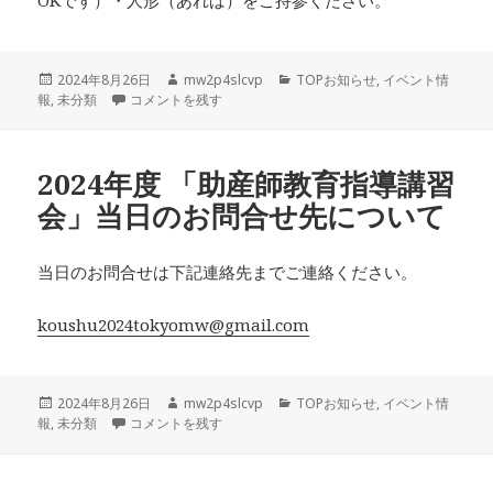
OKです）・人形（あれば）をご持参ください。
投
作
カ
2024年8月26日
mw2p4slcvp
TOPお知らせ
,
イベント情
稿
9月20日「だっことおんぶ」を受講される皆様へ に
成
テ
報
,
未分類
コメントを残す
日:
者
ゴ
リ
ー
2024年度 「助産師教育指導講習
会」当日のお問合せ先について
当日のお問合せは下記連絡先までご連絡ください。
koushu2024tokyomw@gmail.com
投
作
カ
2024年8月26日
mw2p4slcvp
TOPお知らせ
,
イベント情
稿
2024年度 「助産師教育指導講習会」当日のお問合せ先につい
成
テ
報
,
未分類
コメントを残す
日:
者
ゴ
リ
ー