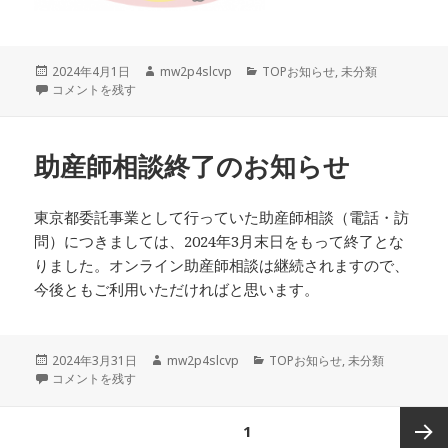
投
作
カ
2024年4月1日
mw2p4slcvp
TOPお知らせ
,
未分類
稿
新しい助産師MAPができました に
成
テ
コメントを残す
日:
者
ゴ
リ
ー
助産師相談終了のお知らせ
東京都委託事業として行っていた助産師相談（電話・訪
問）につきましては、2024年3月末日をもって終了とな
りました。オンライン助産師相談は継続されますので、
今後ともご利用いただければと思います。
投
作
カ
2024年3月31日
mw2p4slcvp
TOPお知らせ
,
未分類
稿
助産師相談終了のお知らせ に
成
テ
コメントを残す
日:
者
ゴ
リ
投
ページ
1
ー
稿