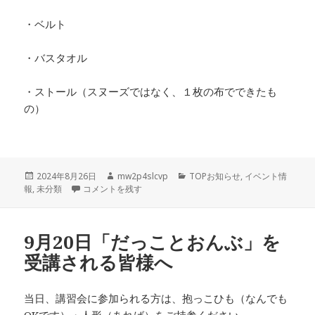
・ベルト
・バスタオル
・ストール（スヌーズではなく、１枚の布でできたも
の）
投
作
カ
2024年8月26日
mw2p4slcvp
TOPお知らせ
,
イベント情
稿
【変更】9月21日「育児支援クラスに生かす乳幼児防災」を受
成
テ
報
,
未分類
コメントを残す
日:
者
ゴ
リ
ー
9月20日「だっことおんぶ」を
受講される皆様へ
当日、講習会に参加られる方は、抱っこひも（なんでも