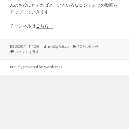
んのお役にたてればと、いろいろなコンテンツの動画を
アップしていきます
チャンネルは
こちら
投
作
カ
2020年4月12日
mw2p4slcvp
TOPお知らせ
稿
Youtubeに東京都助産師会チャンネルができました！ に
成
テ
コメントを残す
日:
者
ゴ
リ
ー
Proudly powered by WordPress