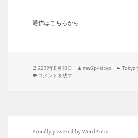
通信はこちらから
投
作
カ
2022年8月10日
mw2p4slcvp
Toky
稿
「Tokyoサンバ通信 No.37」 に
成
テ
コメントを残す
日:
者
ゴ
リ
ー
Proudly powered by WordPress