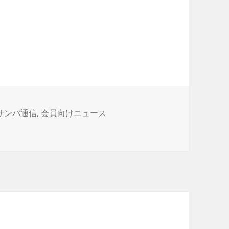
oサンバ通信
,
会員向けニュース