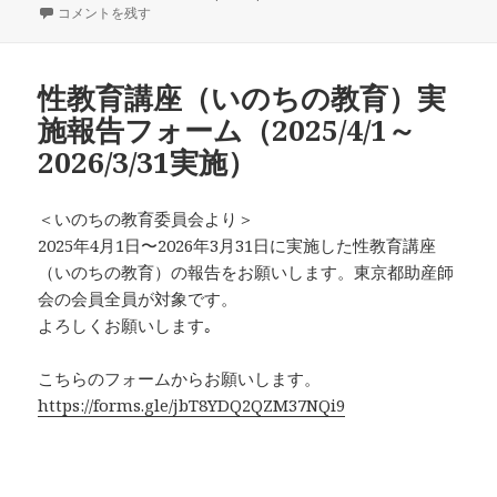
稿
2025年度 「助産師教育指導講習会」当日のお問合せ先について に
成
テ
コメントを残す
日:
者
ゴ
リ
ー
性教育講座（いのちの教育）実
施報告フォーム（2025/4/1～
2026/3/31実施）
＜いのちの教育委員会より＞
2025年4月1日〜2026年3月31日に実施した性教育講座
（いのちの教育）の報告をお願いします。東京都助産師
会の会員全員が対象です。
よろしくお願いします｡
こちらのフォームからお願いします。
https://forms.gle/jbT8YDQ2QZM37NQi9