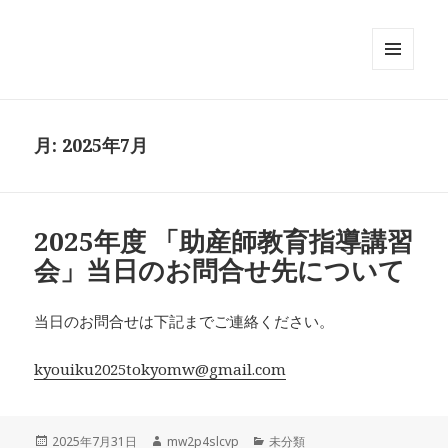
メニュ
ーとウ
ィジェ
ット
月:
2025年7月
2025年度 「助産師教育指導講習
会」当日のお問合せ先について
当日のお問合せは下記までご連絡ください。
kyouiku2025tokyomw@gmail.com
投
作
カ
2025年7月31日
mw2p4slcvp
未分類