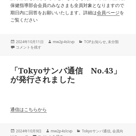
保健指導部会会員のみなさまも全員対象となりますので
期日内に回答をお願いいたします。詳細は
会員ページ
を
ご覧ください
投
作
カ
2024年10月11日
mw2p4slcvp
TOPお知らせ
,
未分類
稿
保健指導部会会員のみなさまへお知らせ に
成
テ
コメントを残す
日:
者
ゴ
リ
ー
「Tokyoサンバ通信 No.43」
が発行されました
通信はこちらから
投
作
カ
2024年10月9日
mw2p4slcvp
Tokyoサンバ通信
,
会員向