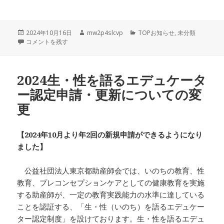
投
作
カ
2024年10月16日
mw2p4slcvp
TOPお知らせ
,
未分類
稿
Tokyoサンバ通信バックナンバー公開！ に
成
テ
コメントを残す
日:
者
ゴ
リ
ー
2024生・性を語るエデュケータ
ー認定申請・更新についての変
更
【2024年10月より年2回の新規申請ができるようになり
ました】
公益社団法人東京都助産師会では、いのちの教育、性
教育、プレコンセプションケアとしての健康教育を実施
する助産師が、一定の教育実践能力の水準に達している
ことを認証する、「生・性（いのち）を語るエデュケー
ター認定制度」を設けております。生・性を語るエデュ