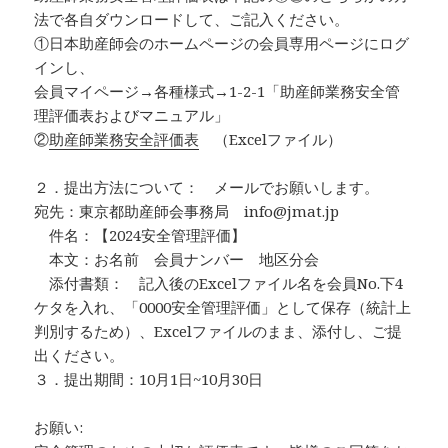
法で各自ダウンロードして、ご記入ください。
①日本助産師会のホームページの会員専用ページにログ
インし、
会員マイページ→各種様式→1-2-1「助産師業務安全管
理評価表およびマニュアル」
②
助産師業務安全評価表
（Excelファイル）
２．提出方法について： メールでお願いします。
宛先：東京都助産師会事務局 info@jmat.jp
件名：【2024安全管理評価】
本文：お名前 会員ナンバー 地区分会
添付書類： 記入後のExcelファイル名を会員No.下4
ケタを入れ、「0000安全管理評価」として保存（統計上
判別するため）、Excelファイルのまま、添付し、ご提
出ください。
３．提出期間：10月1日~10月30日
お願い: