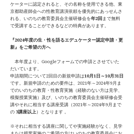
ケーターに認定されると、その名称を使用できる他、東
京都助産師会への性教育講演依頼を優先的にあっせんさ
れる、いのちの教育委員会主催研修会を
年2回
まで無料
で受講することができるなどの特典があります。
『2024年度の生・性を語るエデュケーター認定申請・更
新』をご希望の方へ
本年度より、Googleフォームでの申請とさせていた
だいています。
申請期間について2回目の新規申請は
10月1日～10月31日
です。新規申請のための要件は、2021年～2024年9月ま
でのいのちの教育・性教育実施（経験のない方は見学、
模擬授業実施）及び、いのちの教育委員会主催研修会受
講やそれに相当する講座受講（2021年～2024年9月まで
の
3講座以上
）となります 。
※それに相当する講座に関してや実施経験がなく、見学
または授業実施のご希望の方はいのちの教育委員会にお