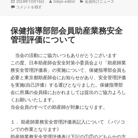
投
作
カ
2024年10月16日
tokyo-editor
会員向けニュース
稿
2024生・性を語るエデュケーター認定申請・更新についての変更 に
成
テ
コメントを残す
日:
者
ゴ
リ
ー
保健指導部部会員助産業務安全
管理評価について
当会の活動にご協力いつもありがとうございます
この度、日本助産師会安全対策小委員会より「助産師業
務安全管理評価表」の実施について、保健指導部会員も
必要と東京都助産師会にお知らせがあり、安全管理評価
を実施(自己評価）する運びとなりました。保健指導部
会に所属の会員様におかれましては提出のご協力よろし
くお願いいたします。
当会会員のすべての助産師が対象になります。
１． 助産師業務安全管理評価表記入について 《 パソコ
ンでの作業となります》
助産師業務安全管理評価表は下記の①②のどちらかの方