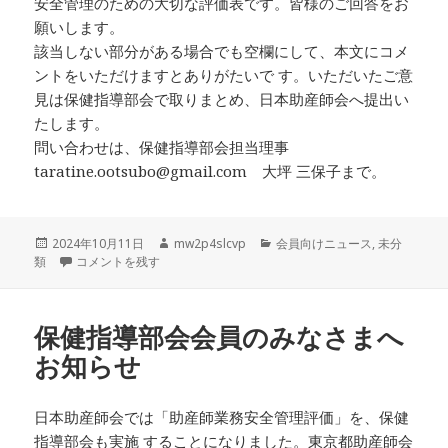
安全管理のための大切な評価表です。皆様のご回答をお
願いします。
該当しない部分がある場合でも空欄にして、本文にコメ
ントをいただけますとありがたいで す。いただいたご意
見は保健指導部会で取りまとめ、日本助産師会へ提出い
たします。
問い合わせは、保健指導部会担当理事
taratine.ootsubo@gmail.com 大坪 三保子まで。
投
作
カ
2024年10月11日
mw2p4slcvp
会員向けニュース
,
未分
稿
保健指導部部会員助産業務安全管理評価について に
成
テ
類
コメントを残す
日:
者
ゴ
リ
ー
保健指導部会会員のみなさまへ
お知らせ
日本助産師会では「助産師業務安全管理評価」を、保健
指導部会も実施 することになりました。東京都助産師会