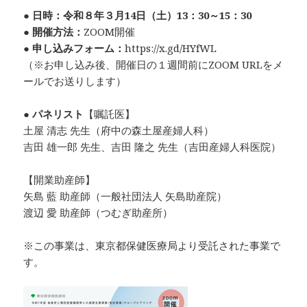
●
日時：令和８年３月14日（土）13：30～15：30
●
開催方法：
ZOOM開催
●
申し込みフォーム：
https://x.gd/HYfWL
（※お申し込み後、開催日の１週間前にZOOM URLをメ
ールでお送りします）
●
パネリスト
【嘱託医】
土屋 清志 先生（府中の森土屋産婦人科）
吉田 雄一郎 先生、吉田 隆之 先生（吉田産婦人科医院）
【開業助産師】
矢島 藍 助産師（一般社団法人 矢島助産院）
渡辺 愛 助産師（つむぎ助産所）
※この事業は、東京都保健医療局より受託された事業で
す。