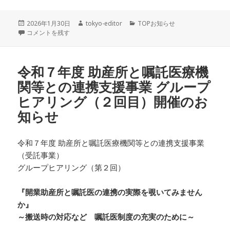
投
作
カ
2026年1月30日
tokyo-editor
TOPお知らせ
稿
助産所開設を目指す助産師の皆さまへ に
成
テ
コメントを残す
日:
者
ゴ
リ
ー
令和７年度 助産所と嘱託医療機
関等との連携支援事業 グループ
ヒアリング（２回目）開催のお
知らせ
令和７年度 助産所と嘱託医療機関等との連携支援事業
（受託事業）
グループヒアリング（第２回）
『開業助産所と嘱託医の連携の実際を覗いてみません
か』
～搬送時の対応など 嘱託医制度の充実のために～