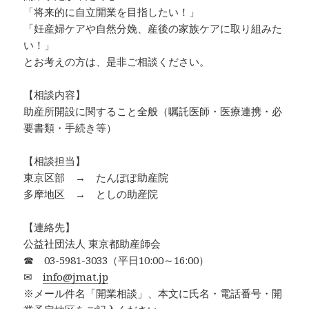
「将来的に自立開業を目指したい！」
「妊産婦ケアや自然分娩、産後の家族ケアに取り組みた
い！」
とお考えの方は、是非ご相談ください。
【相談内容】
助産所開設に関すること全般（嘱託医師・医療連携・必
要書類・手続き等）
【相談担当】
東京区部 → たんぽぽ助産院
多摩地区 → としの助産院
【連絡先】
公益社団法人 東京都助産師会
☎ 03-5981-3033（平日10:00～16:00）
✉
info@jmat.jp
※メール件名「開業相談」、本文に氏名・電話番号・開