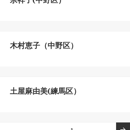
木村恵子（中野区）
土屋麻由美(練馬区）
投
ページ
1