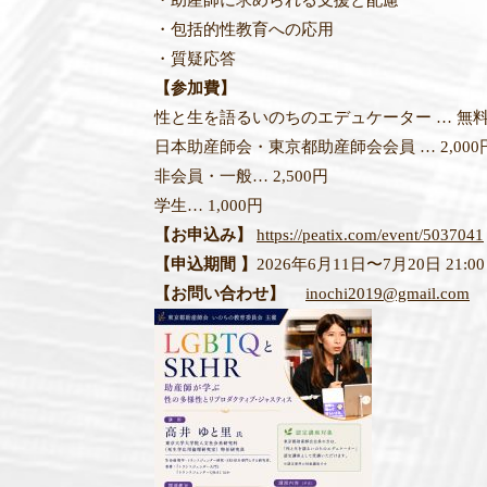
・助産師に求められる支援と配慮
・包括的性教育への応用
・質疑応答
【参加費】
性と生を語るいのちのエデュケーター … 無
日本助産師会・東京都助産師会会員 … 2,000
非会員・一般… 2,500円
学生… 1,000円
【お申込み】
https://peatix.com/event/5037041
【申込期間 】
2026年6月11日〜7月20日 21:0
【お問い合わせ】
inochi2019@gmail.com