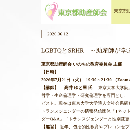
東京都
2026.06.12
LGBTQとSRHR ～助産師
東京都助産師会 いのちの教育委員会 主催
【日時】
2026年7月21日（火） 19:30～21:30 （Z
【講師】
高井 ゆと里 氏
東京大学大学院人
哲学・生命倫理学・研究倫理学を専門とし、
ビスト。
現在は東京大学大学院人文社会系研
トランスジェンダーの情報発信団体「Tネッ
ダーQ&A』『
トランスジェンダーと性別変更
【趣旨】
近年、包括的性教育やプレコンセプ