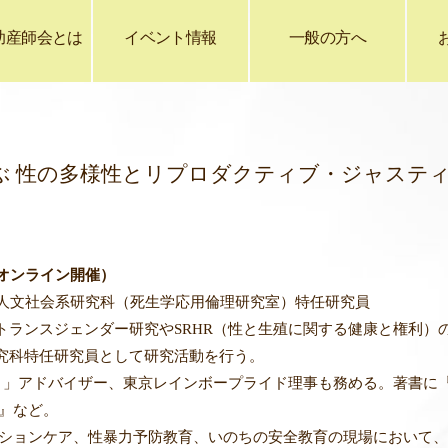
助産師会とは
イベント情報
一般の方へ
が学ぶ 性の多様性とリプロダクティブ・ジャステ
oomオンライン開催）
文社会系研究科（死生学応用倫理研究室）
特任研究員
トランスジェンダー研究やSRHR（
性と生殖に関する健康と権利）
究科特任研究員として研究活動
を行う。
ト」
アドバイザー、東京レインボープライド理事も務める。著書に
』など。
ションケア、性暴力予防教育、
いのちの安全教育の現場において、LG