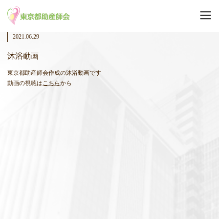
2021.06.29
沐浴動画
東京都助産師会作成の沐浴動画です
動画の視聴は
こちら
から