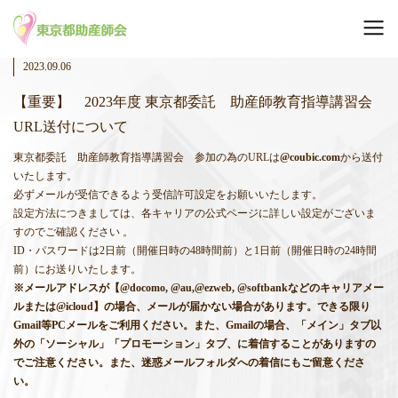
2023.09.06
【重要】 2023年度 東京都委託 助産師教育指導講習会
URL送付について
東京都委託 助産師教育指導講習会 参加の為のURLは
@coubic.com
から送付
いたします。
必ずメールが受信できるよう受信許可設定をお願いいたします。
設定方法につきましては、各キャリアの公式ページに詳しい設定がございま
すのでご確認ください 。
ID・パスワードは2日前（開催日時の48時間前）と1日前（開催日時の24時間
前）にお送りいたします。
※
メールアドレスが【
@docomo, @au,@ezweb, @softbank
などのキャリアメー
ルまたは
@icloud
】の場合、メールが届かない場合があります。できる限り
Gmail
等
PC
メールをご利用ください。また、
Gmail
の場合、「メイン」タブ以
外の「ソーシャル」「プロモーション」タブ、に着信することがありますの
でご注意ください。また、迷惑メールフォルダへの着信にもご留意くださ
い。